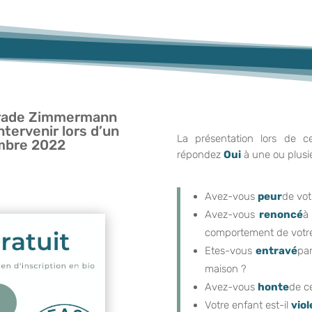
Hérade Zimmermann
tervenir lors d’un
La présentation lors de c
embre 2022
répondez
Oui
à une ou plusi
Avez-vous
peur
de vot
Avez-vous
renoncé
à
comportement de votre
Etes-vous
entravé
pa
maison ?
Avez-vous
honte
de ce
Votre enfant est-il
viol